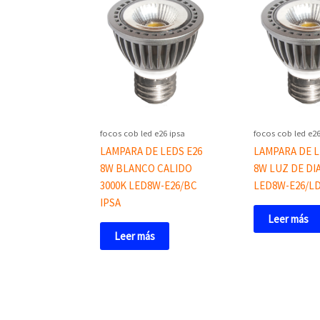
focos cob led e26 ipsa
focos cob led e26
LAMPARA DE LEDS E26
LAMPARA DE L
8W BLANCO CALIDO
8W LUZ DE DIA
3000K LED8W-E26/BC
LED8W-E26/LD
IPSA
Leer más
Leer más