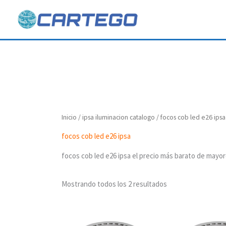
Ir
al
contenido
Inicio
/
ipsa iluminacion catalogo
/ focos cob led e26 ipsa
focos cob led e26 ipsa
focos cob led e26 ipsa el precio más barato de mayor
Mostrando todos los 2 resultados