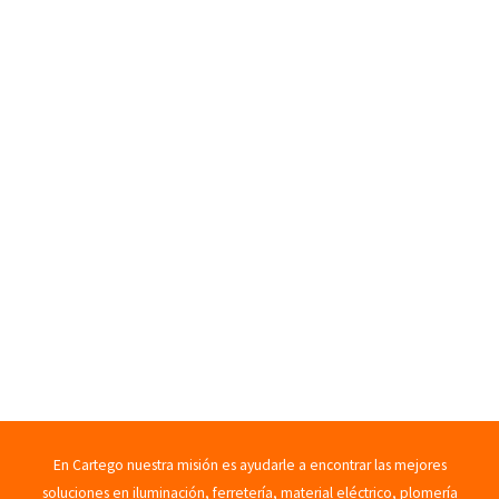
En Cartego nuestra misión es ayudarle a encontrar las mejores
soluciones en iluminación, ferretería, material eléctrico, plomería