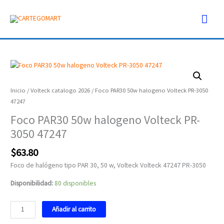
Ir
Men
al
contenido
prin
Foco
PAR30
50w
Inicio
/
Volteck catalogo 2026
/ Foco PAR30 50w halogeno Volteck PR-3050
halogeno
47247
Volteck
Foco PAR30 50w halogeno Volteck PR-
PR-
3050 47247
3050
47247
$
63.80
cantidad
Foco de halógeno tipo PAR 30, 50 w, Volteck Volteck 47247 PR-3050
Disponibilidad:
80 disponibles
Añadir al carrito