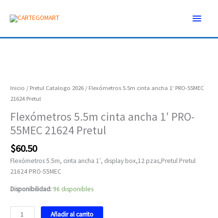
Ir
Menú
al
contenido
princ
Flexómetros
5.5m
cinta
Inicio
/
Pretul Catalogo 2026
/ Flexómetros 5.5m cinta ancha 1′ PRO-55MEC
ancha
21624 Pretul
1'
Flexómetros 5.5m cinta ancha 1′ PRO-
PRO-
55MEC 21624 Pretul
55MEC
21624
$
60.50
Pretul
cantidad
Flexómetros 5.5m, cinta ancha 1′, display box,12 pzas,Pretul Pretul
21624 PRO-55MEC
Disponibilidad:
96 disponibles
Añadir al carrito