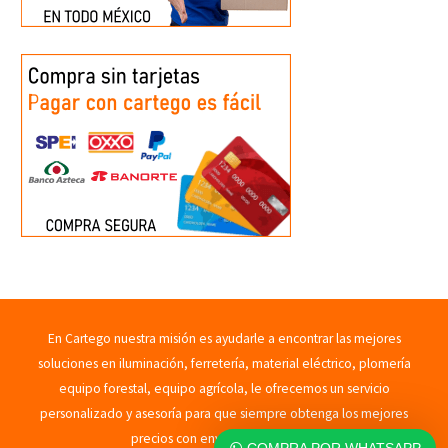
En Cartego nuestra misión es ayudarle a encontrar las mejores
soluciones en iluminación, ferretería, material eléctrico, plomería
equipo forestal, equipo agrícola, le ofrecemos un servicio
personalizado y asesoría para que siempre obtenga los mejores
precios con envíos rápidos. 2023