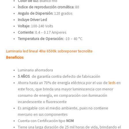
Color de luz:
Blanco frío
Índice de reproducción cromática:
80
Angulo de Dispersión:
120 grados
Incluye Driver Led
Voltaje:
1
00-240 Volts
Corriente:
0.4 – 0.17 Amperes
Temperatura de Operación:
-10 – 40 °C
Luminaria led lineal 40w 6500k sobreponer tecnolite
Beneficios
Luminaria ahorradora
5 AÑOS
de garantía contra defecto de fabricación
Ahorra hasta un 70% de energía eléctrica por el uso de
leds
en
este foco, que brinda una mayor luminiscencia con menor
consumo de energía, en comparación con iluminación
incandescente o fluorescente
Es amigable con el medio ambiente, pues no contiene
mercurio en sus componentes
Cuenta con Certificación tipo
NOM
Tiene una larga duración de 25 mil horas de vida, brindando el