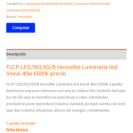
Categorías:
Lamparas lineales led tecnolite
,
Lamparas de techo led
,
Lamparas lineales led
Brand:
Tecnolite
Comparar
Descripción
FLCP-LED/002/65/B tecnolite Luminaria led
lineal 40w 6500k precio
FLCP-LED/002/65/B tecnolite Luminaria led lineal 40w 6500k Capella
ilumina tus espacios interiores con una luz blanco frío también llamada
luz de día que es beneficiosa para llevar a cabo actividades
productivas pues reproduce máxima claridad, porqué cuenta con leds
que dan máxima eficiencia, ahorro de energía y rendimiento.
Capella Tecnolite
Ficha técnica