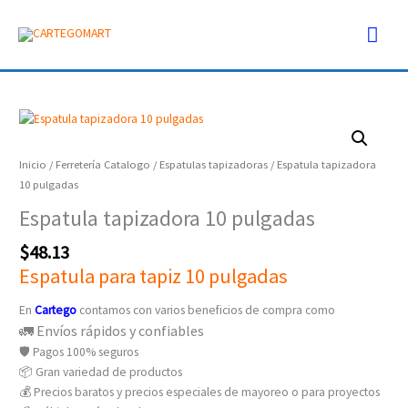
Ir
Men
al
contenido
prin
Espatula
tapizadora
10
Inicio
/
Ferretería Catalogo
/
Espatulas tapizadoras
/ Espatula tapizadora
pulgadas
10 pulgadas
cantidad
Espatula tapizadora 10 pulgadas
$
48.13
Espatula para tapiz 10 pulgadas
En
Cartego
contamos con varios beneficios de compra como
🚛 Envíos rápidos y confiables
🛡️ Pagos 100% seguros
📦 Gran variedad de productos
💰 Precios baratos y precios especiales de mayoreo o para proyectos