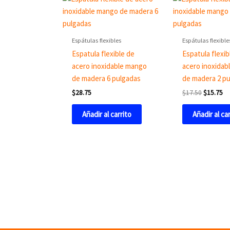
price
pr
was:
is:
$17.50.
$1
Espátulas flexibles
Espátulas flexible
Espatula flexible de
Espatula flexib
acero inoxidable mango
acero inoxidab
de madera 6 pulgadas
de madera 2 p
$
28.75
$
17.50
$
15.75
Añadir al carrito
Añadir al ca