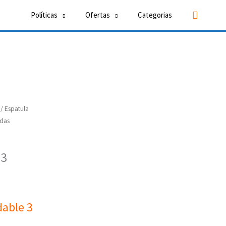
Buscar
Políticas
Ofertas
Categorias
/ Espatula
adas
 3
dable 3