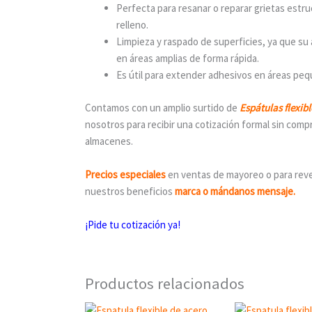
Perfecta para resanar o reparar grietas estr
relleno.
Limpieza y raspado de superficies, ya que su 
en áreas amplias de forma rápida.
Es útil para extender adhesivos en áreas pequ
Contamos con un amplio surtido de
Espátulas flexib
nosotros para recibir una cotización formal sin comp
almacenes.
Precios especiales
en ventas de mayoreo o para reven
nuestros beneficios
marca o mándanos mensaje.
¡Pide tu cotización ya!
Productos relacionados
Original
Cu