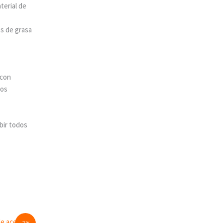
terial de
es de grasa
 con
ros
bir todos
nt