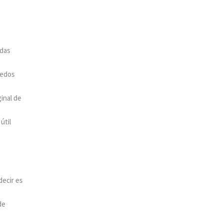
adas
medos
ginal de
útil
decir es
de