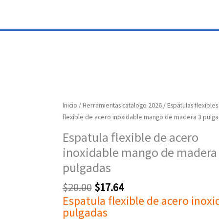
Original
Current
Espatula
Inicio
/
Herramientas catalogo 2026
/
Espátulas flexibles
price
price
flexible
flexible de acero inoxidable mango de madera 3 pulg
was:
is:
de
Espatula flexible de acero
$20.00.
$17.64.
acero
inoxidable mango de madera
inoxidable
mango
pulgadas
de
$
20.00
$
17.64
madera
Espatula flexible de acero inoxi
3
pulgadas
pulgadas