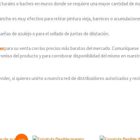
ucturales o baches en muros donde se requiere una mayor cantidad de ma
ancho es muy efectivo para retirar pintura vieja, barnices o acumulacion
eñas de azulejo o para el sellado de juntas de dilatación.
les
para su venta con los precios más baratos del mercado. Comuníquese
romiso del producto y para corroborar disponibilidad del mismo en nuest
der, si quieres unirte a nuestra red de distribuidores autorizados y reci
rrent
Original
Curre