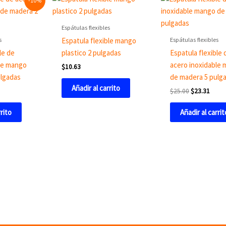
-10%
ice
price
price
was:
is:
5.75.
$25.00.
$23.3
Espátulas flexibles
s
Espátulas flexibles
Espatula flexible mango
le de
plastico 2 pulgadas
Espatula flexible 
le mango
acero inoxidable
$
10.63
ulgadas
de madera 5 pulg
Añadir al carrito
$
25.00
$
23.31
rrito
Añadir al carrit