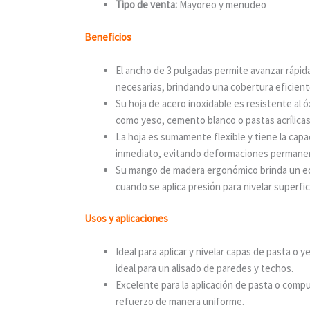
Tipo de venta:
Mayoreo y menudeo
Beneficios
El ancho de 3 pulgadas permite avanzar rápi
necesarias, brindando una cobertura eficient
Su hoja de acero inoxidable es resistente al ó
como yeso, cemento blanco o pastas acrílicas
La hoja es sumamente flexible y tiene la capa
inmediato, evitando deformaciones permane
Su mango de madera ergonómico brinda un equi
cuando se aplica presión para nivelar superfic
Usos y aplicaciones
Ideal para aplicar y nivelar capas de pasta o 
ideal para un alisado de paredes y techos.
Excelente para la aplicación de pasta o compu
refuerzo de manera uniforme.