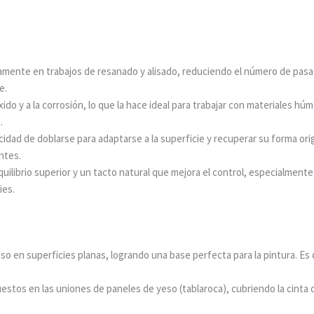
damente en trabajos de resanado y alisado, reduciendo el número de pas
e.
xido y a la corrosión, lo que la hace ideal para trabajar con materiales hú
.
cidad de doblarse para adaptarse a la superficie y recuperar su forma ori
ntes.
librio superior y un tacto natural que mejora el control, especialmente 
ies.
yeso en superficies planas, logrando una base perfecta para la pintura. Es 
estos en las uniones de paneles de yeso (tablaroca), cubriendo la cinta 