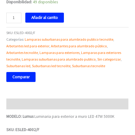
Disponibilidad:
49 disponibles
Añadir al carrito
SKU:
ESLED-4002/F
Categorías:
Lamparas suburbanas para alumbrado publico tecnolite
,
Arbotantes led para exterior
,
Arbotantes para alumbrado público
,
Arbotantes tecnolite
,
Lamparas para exteriores
,
Lamparas para exteriores
tecnolite
,
Lamparas suburbanas para alumbrado publico
,
Sin categorizar
,
Suburbanas led
,
Suburbanas led tecnolite
,
Suburbanas tecnolite
Comparar
Descripción
MODELO: Lumus
Luminaria para exterior a muro LED 47W 5000K
SKU:
ESLED-4002/F