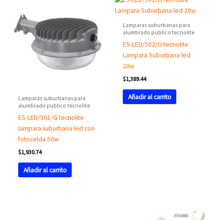
Lamparas suburbanas para
alumbrado publico tecnolite
ES-LED/502/G tecnolite
Lampara Suburbana led
20w
$
1,389.44
Añadir al carrito
Lamparas suburbanas para
alumbrado publico tecnolite
ES-LED/501/G tecnolite
lampara suburbana led con
fotocelda 50w
$
1,930.74
Añadir al carrito