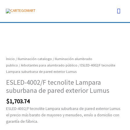
Ir
Men
al
contenido
prin
ESLED-
4002/F
tecnolite
Lampara
Inicio
/
Iluminación catalogo
/
Iluminación alumbrado
suburbana
publico
/
Arbotantes para alumbrado público
/ ESLED-4002/F tecnolite
de
Lampara suburbana de pared exterior Lumus
pared
ESLED-4002/F tecnolite Lampara
exterior
suburbana de pared exterior Lumus
Lumus
cantidad
$
1,703.74
ESLED-4002/F tecnolite Lampara suburbana de pared exterior Lumus
el precio más barato de mayoreo y menudeo, envío a domicilio con
garantía de fábrica.