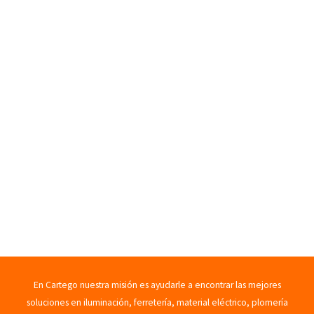
En Cartego nuestra misión es ayudarle a encontrar las mejores
soluciones en iluminación, ferretería, material eléctrico, plomería