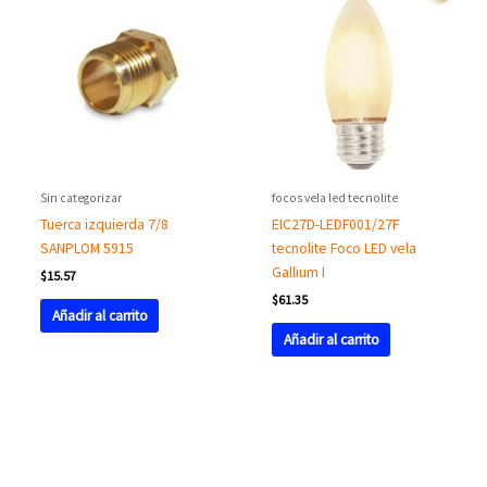
Sin categorizar
focos vela led tecnolite
Tuerca izquierda 7/8
EIC27D-LEDF001/27F
SANPLOM 5915
tecnolite Foco LED vela
Gallium I
$
15.57
$
61.35
Añadir al carrito
Añadir al carrito