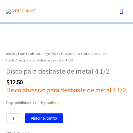
Ir
Men
al
contenido
prin
Disco
para
desbaste
Inicio
/
Lion tools catalogo 2026
/
Discos para cortar metal Lion
de
tools
/ Disco para desbaste de metal 4 1/2
metal
Disco para desbaste de metal 4 1/2
4
1/2
$
12.50
cantidad
Disco abrasivo para desbaste de metal 4 1/2
Disponibilidad:
120 disponibles
Añadir al carrito