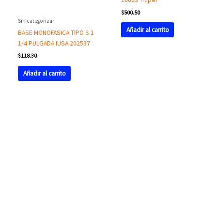
$
500.50
Sin categorizar
Añadir al carrito
BASE MONOFASICA TIPO S 1
1/4 PULGADA IUSA 202537
$
118.30
Añadir al carrito