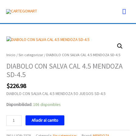
Ir
Men
al
contenido
prin
DIABOLO
CON
SALVA
Inicio
/
Sin categorizar
/ DIABOLO CON SALVA CAL 4.5 MENDOZA SD-4.5
CAL
DIABOLO CON SALVA CAL 4.5 MENDOZA
4.5
SD-4.5
MENDOZA
SD-
$
226.98
4.5
cantidad
DIABOLO CON SALVA CAL 4.5 MENDOZA 5O JUEGOS SD-4.5
Disponibilidad:
106 disponibles
Añadir al carrito
SKU:
LION-2378
Categoría:
Sin categorizar
Brand:
MENDOZA