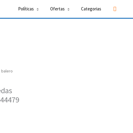
Buscar
Políticas
Ofertas
Categorias
e balero
edas
 44479