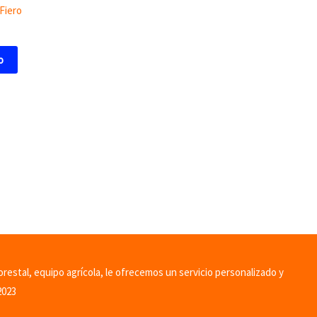
 Fiero
o
orestal, equipo agrícola, le ofrecemos un servicio personalizado y
2023