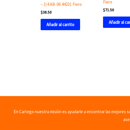
Fiero
– 3/4 AB-06 44231 Fiero
$
71.50
$
38.50
Añadir al ca
Añadir al carrito
En Cartego nuestra misión es ayudarle a encontrar las mejores sol
ase