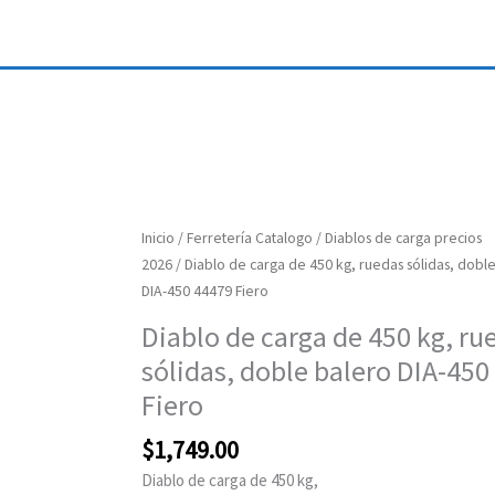
Diablo
Inicio
/
Ferretería Catalogo
/
Diablos de carga precios
de
2026
/ Diablo de carga de 450 kg, ruedas sólidas, dobl
carga
DIA-450 44479 Fiero
de
Diablo de carga de 450 kg, ru
450
sólidas, doble balero DIA-450
kg,
ruedas
Fiero
sólidas,
$
1,749.00
doble
balero
Diablo de carga de 450 kg,