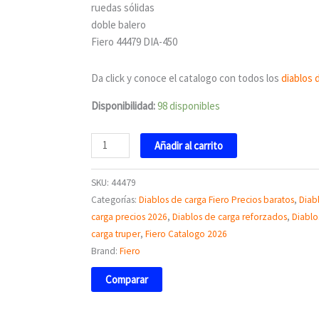
DIA-
ruedas sólidas
450
doble balero
44479
Fiero 44479 DIA-450
Fiero
cantidad
Da click y conoce el catalogo con todos los
diablos 
Disponibilidad:
98 disponibles
Añadir al carrito
SKU:
44479
Categorías:
Diablos de carga Fiero Precios baratos
,
Diab
carga precios 2026
,
Diablos de carga reforzados
,
Diablo
carga truper
,
Fiero Catalogo 2026
Brand:
Fiero
Comparar