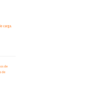
de carga.
los de
s de