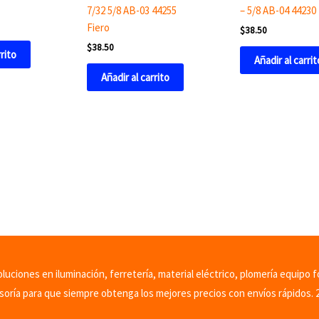
7/32 5/8 AB-03 44255
– 5/8 AB-04 44230
Fiero
$
38.50
$
38.50
rrito
Añadir al carrit
Añadir al carrito
uciones en iluminación, ferretería, material eléctrico, plomería equipo f
soría para que siempre obtenga los mejores precios con envíos rápidos. 