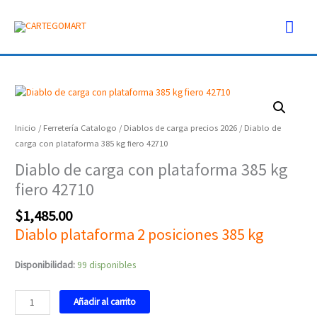
Ir
Men
al
contenido
prin
Diablo
de
carga
Inicio
/
Ferretería Catalogo
/
Diablos de carga precios 2026
/ Diablo de
con
carga con plataforma 385 kg fiero 42710
plataforma
Diablo de carga con plataforma 385 kg
385
fiero 42710
kg
fiero
$
1,485.00
42710
Diablo plataforma 2 posiciones 385 kg
cantidad
Disponibilidad:
99 disponibles
Añadir al carrito