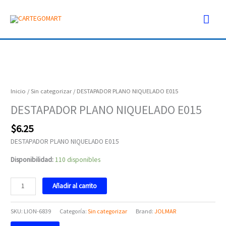
Ir
Men
al
contenido
prin
DESTAPADOR
PLANO
NIQUELADO
Inicio
/
Sin categorizar
/ DESTAPADOR PLANO NIQUELADO E015
E015
DESTAPADOR PLANO NIQUELADO E015
cantidad
$
6.25
DESTAPADOR PLANO NIQUELADO E015
Disponibilidad:
110 disponibles
Añadir al carrito
SKU:
LION-6839
Categoría:
Sin categorizar
Brand:
JOLMAR