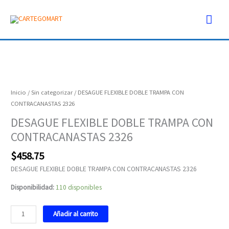
Ir
Men
al
contenido
prin
DESAGUE
FLEXIBLE
DOBLE
Inicio
/
Sin categorizar
/ DESAGUE FLEXIBLE DOBLE TRAMPA CON
TRAMPA
CONTRACANASTAS 2326
CON
DESAGUE FLEXIBLE DOBLE TRAMPA CON
CONTRACANASTAS
CONTRACANASTAS 2326
2326
cantidad
$
458.75
DESAGUE FLEXIBLE DOBLE TRAMPA CON CONTRACANASTAS 2326
Disponibilidad:
110 disponibles
Añadir al carrito