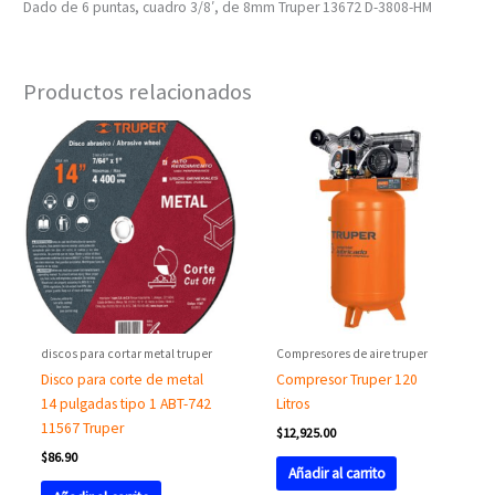
Dado de 6 puntas, cuadro 3/8′, de 8mm Truper 13672 D-3808-HM
Productos relacionados
discos para cortar metal truper
Compresores de aire truper
Disco para corte de metal
Compresor Truper 120
14 pulgadas tipo 1 ABT-742
Litros
11567 Truper
$
12,925.00
$
86.90
Añadir al carrito