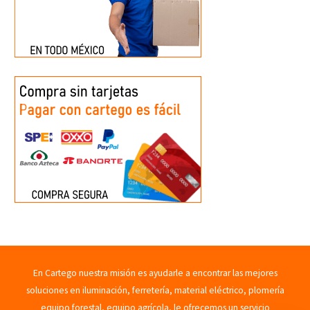
En Cartego nuestra misión es ayudarle a encontrar las mejores
soluciones en iluminación, ferretería, material eléctrico, plomería
equipo forestal, equipo agrícola, le ofrecemos un servicio