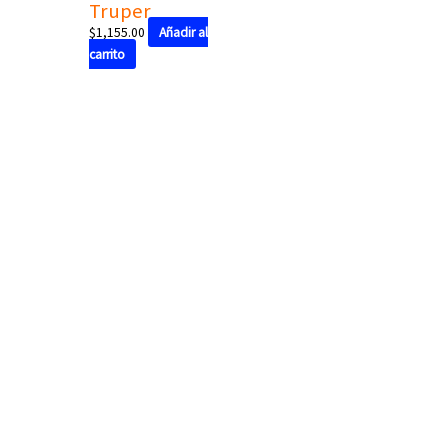
Truper
$
1,155.00
Añadir al
carrito