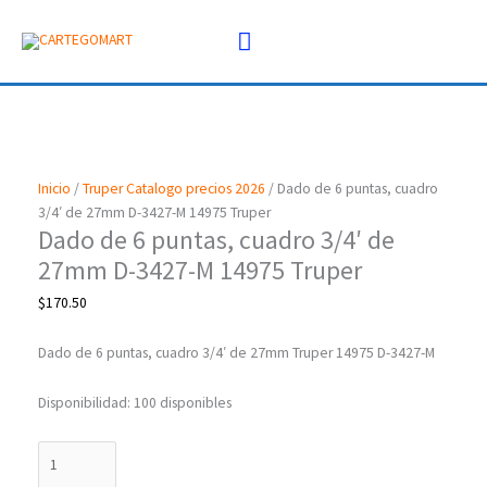
Ir
Menú
al
COMPRA POR WHATSAPP
contenido
principal
Dado
de
6
Inicio
/
Truper Catalogo precios 2026
/ Dado de 6 puntas, cuadro
puntas,
3/4′ de 27mm D-3427-M 14975 Truper
cuadro
Dado de 6 puntas, cuadro 3/4′ de
3/4'
de
27mm D-3427-M 14975 Truper
27mm
$
170.50
D-
3427-
Dado de 6 puntas, cuadro 3/4′ de 27mm Truper 14975 D-3427-M
M
14975
Disponibilidad:
100 disponibles
Truper
cantidad