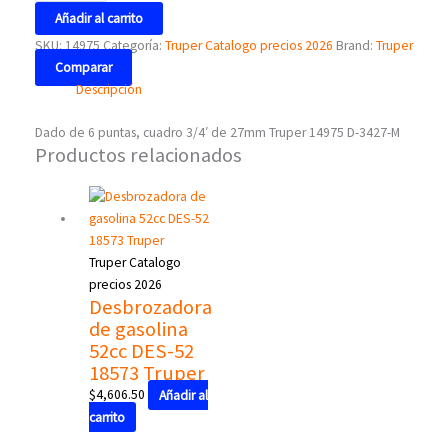
Añadir al carrito
SKU:
14975
Categoría:
Truper Catalogo precios 2026
Brand:
Truper
Comparar
Descripción
Dado de 6 puntas, cuadro 3/4′ de 27mm Truper 14975 D-3427-M
Productos relacionados
Truper Catalogo
precios 2026
Desbrozadora
de gasolina
52cc DES-52
18573 Truper
$
4,606.50
Añadir al
carrito