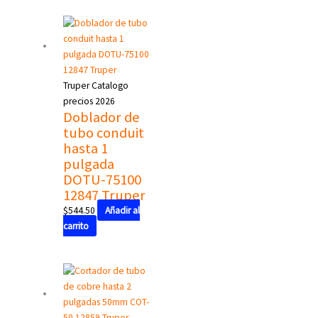
Truper Catalogo
precios 2026
Doblador de
tubo conduit
hasta 1
pulgada
DOTU-75100
12847 Truper
$
544.50
Añadir al
carrito