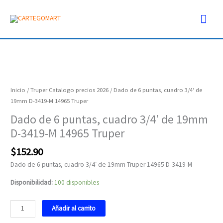
Ir
Men
al
contenido
prin
Dado
de
6
Inicio
/
Truper Catalogo precios 2026
/ Dado de 6 puntas, cuadro 3/4′ de
puntas,
19mm D-3419-M 14965 Truper
cuadro
Dado de 6 puntas, cuadro 3/4′ de 19mm
3/4'
D-3419-M 14965 Truper
de
19mm
$
152.90
D-
3419-
Dado de 6 puntas, cuadro 3/4′ de 19mm Truper 14965 D-3419-M
M
Disponibilidad:
100 disponibles
14965
Truper
cantidad
Añadir al carrito