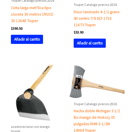
Truper Catalogo precios 2026
Truper Catalogo precios 2026
Cinta larga met?lica tipo
Disco laminado 4-1/2 grano
cruceta 30 metros CRUCE-
40 centro 7/8 DLT-1716
30 12648 Truper
11673 Truper
$
390.50
$
53.90
Añadir al carrito
Añadir al carrito
Truper Catalogo precios 2026
Hacha doble Michigan 3 1/2
lbs mango de Hickory 35
pulgadas DHM-3-1/2M
azadones lane con mango
14964 Truper
truper