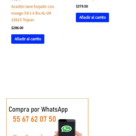
Azadón lane forjado con
$
379.50
mango 54 1.6 lbs AL-1M
Añadir al carrito
10615 Truper
$
286.00
Añadir al carrito