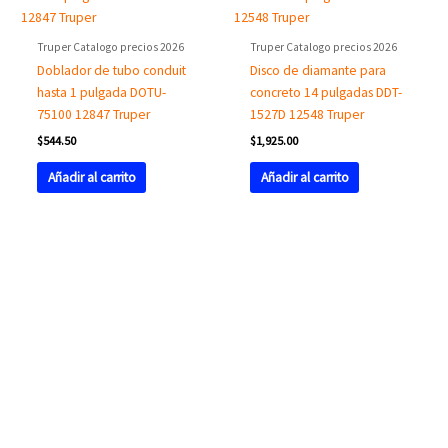
Truper Catalogo precios 2026
Truper Catalogo precios 2026
Doblador de tubo conduit
Disco de diamante para
hasta 1 pulgada DOTU-
concreto 14 pulgadas DDT-
75100 12847 Truper
1527D 12548 Truper
$
544.50
$
1,925.00
Añadir al carrito
Añadir al carrito