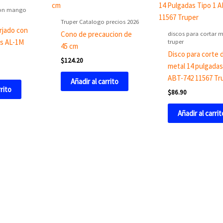
con mango
Truper Catalogo precios 2026
rjado con
discos para cortar m
Cono de precaucion de
truper
bs AL-1M
45 cm
Disco para corte 
$
124.20
metal 14 pulgadas
ABT-742 11567 Tr
Añadir al carrito
rrito
$
86.90
Añadir al carrit