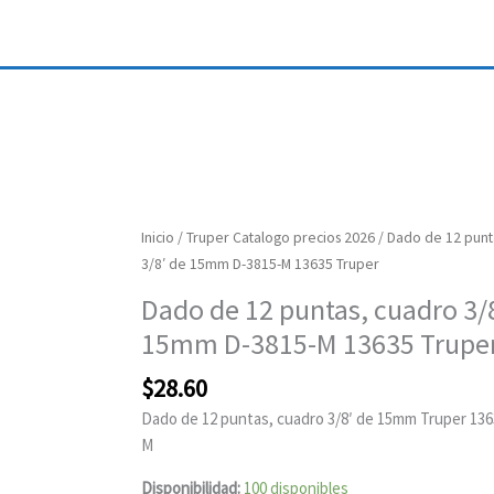
Dado
Inicio
/
Truper Catalogo precios 2026
/ Dado de 12 punt
de
3/8′ de 15mm D-3815-M 13635 Truper
12
Dado de 12 puntas, cuadro 3/
puntas,
15mm D-3815-M 13635 Trupe
cuadro
3/8'
$
28.60
de
Dado de 12 puntas, cuadro 3/8′ de 15mm Truper 136
15mm
M
D-
3815-
Disponibilidad:
100 disponibles