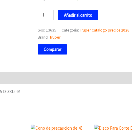
M
13635
Añadir al carrito
Truper
cantidad
SKU:
13635
Categoría:
Truper Catalogo precios 2026
Brand:
Truper
Comparar
35 D-3815-M