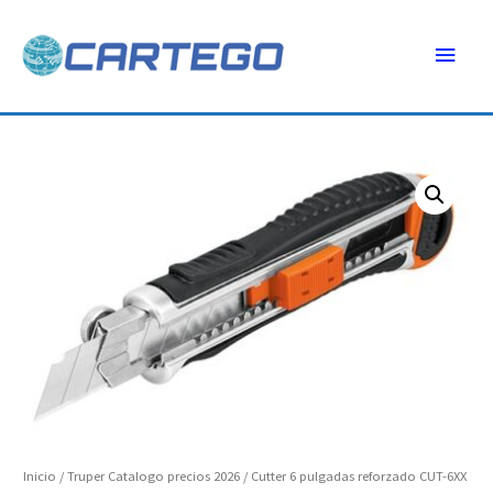
Ir
Menú
al
contenido
princ
Cutter
6
pulgadas
reforzado
CUT-
6XX
16976
Truper
cantidad
Inicio
/
Truper Catalogo precios 2026
/ Cutter 6 pulgadas reforzado CUT-6XX