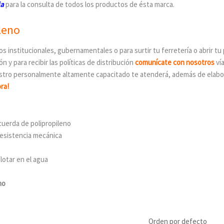
ia
para la consulta de todos los productos de ésta marca.
leno
s institucionales, gubernamentales o para surtir tu ferretería o abrir tu
n y para recibir las políticas de distribución
comunícate con nosotros
ví
uestro personalmente altamente capacitado te atenderá, además de elabo
ra!
cuerda de polipropileno
resistencia mecánica
lotar en el agua
no