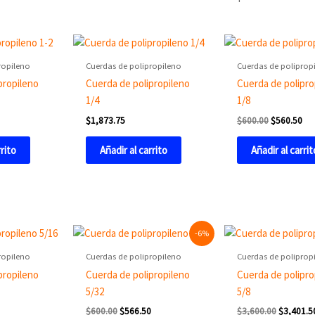
Original
Cur
price
pri
was:
is:
ropileno
Cuerdas de polipropileno
Cuerdas de poliprop
$600.00.
$56
propileno
Cuerda de polipropileno
Cuerda de polipro
1/4
1/8
$
1,873.75
$
600.00
$
560.50
rrito
Añadir al carrito
Añadir al carrit
Original
Current
Original
-6%
price
price
price
was:
is:
was:
ropileno
Cuerdas de polipropileno
Cuerdas de poliprop
$600.00.
$566.50.
$3,600.0
propileno
Cuerda de polipropileno
Cuerda de polipro
5/32
5/8
$
600.00
$
566.50
$
3,600.00
$
3,401.5