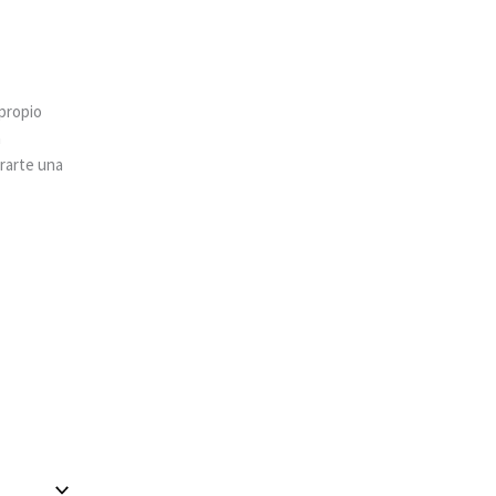
 propio
a
rarte una