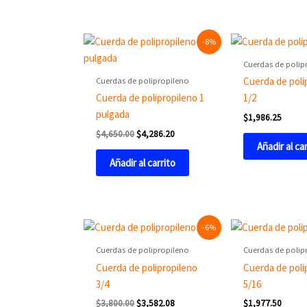
Original
Current
-8%
price
price
was:
is:
Cuerdas de polip
$4,650.00.
$4,286.20.
Cuerdas de polipropileno
Cuerda de poli
Cuerda de polipropileno 1
1/2
pulgada
$
1,986.25
$
4,650.00
$
4,286.20
Añadir al ca
Añadir al carrito
Original
Current
-6%
price
price
was:
is:
Cuerdas de polipropileno
Cuerdas de polip
$3,800.00.
$3,582.08.
Cuerda de polipropileno
Cuerda de poli
3/4
5/16
$
3,800.00
$
3,582.08
$
1,977.50