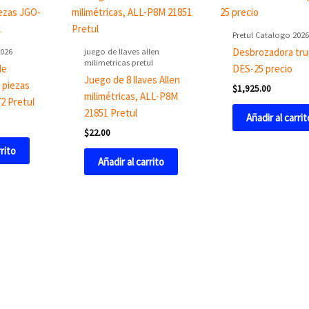
Pretul Catalogo 2026
2026
juego de llaves allen
Desbrozadora tru
milimetricas pretul
de
DES-25 precio
Juego de 8 llaves Allen
 piezas
$
1,925.00
milimétricas, ALL-P8M
2 Pretul
21851 Pretul
Añadir al carrit
$
22.00
rrito
Añadir al carrito