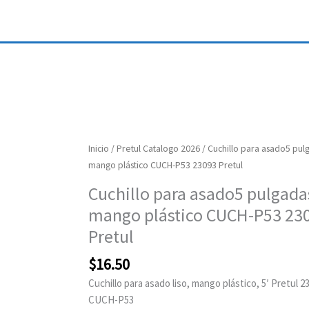
Cuchillo
Inicio
/
Pretul Catalogo 2026
/ Cuchillo para asado5 pulg
para
mango plástico CUCH-P53 23093 Pretul
asado5
Cuchillo para asado5 pulgadas
pulgadas
mango plástico CUCH-P53 23
liso
mango
Pretul
plástico
$
16.50
CUCH-
P53
Cuchillo para asado liso, mango plástico, 5′ Pretul 2
23093
CUCH-P53