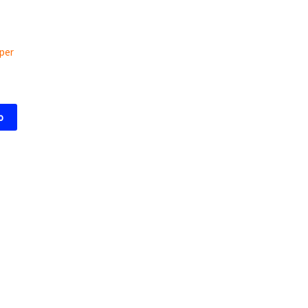
per
o