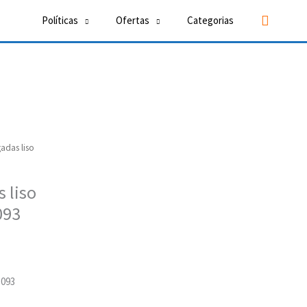
Buscar
Políticas
Ofertas
Categorias
adas liso
 liso
093
3093