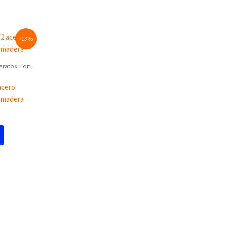
t
-13%
0.
aratos Lion
acero
 madera