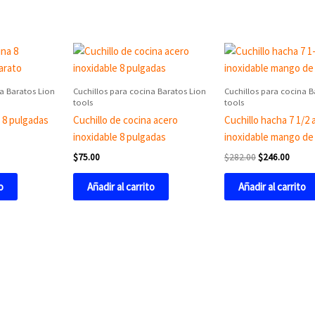
Original
Curren
price
price
was:
is:
$282.00.
$246.0
na Baratos Lion
Cuchillos para cocina Baratos Lion
Cuchillos para cocina B
tools
tools
a 8 pulgadas
Cuchillo de cocina acero
Cuchillo hacha 7 1/2 
inoxidable 8 pulgadas
inoxidable mango de
$
75.00
$
282.00
$
246.00
o
Añadir al carrito
Añadir al carrito