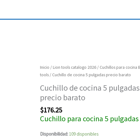
Cuchillo
Inicio
/
Lion tools catalogo 2026
/
Cuchillos para cocina 
de
tools
/ Cuchillo de cocina 5 pulgadas precio barato
cocina
Cuchillo de cocina 5 pulgadas
5
precio barato
pulgadas
precio
$
176.25
barato
Cuchillo para cocina 5 pulgadas
cantidad
Disponibilidad:
109 disponibles