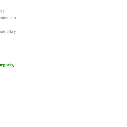
les.
 como con
sencilla y
negocio,