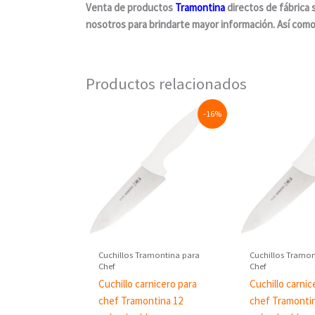
Venta de productos
Tramontina
directos de fábrica 
nosotros para brindarte mayor información. Así como 
Productos relacionados
Original
Current
Original
-16%
price
price
price
was:
is:
was:
$753.75.
$634.52.
$432.50
Cuchillos Tramontina para
Cuchillos Tramon
Chef
Chef
Cuchillo carnicero para
Cuchillo carnic
chef Tramontina 12
chef Tramonti