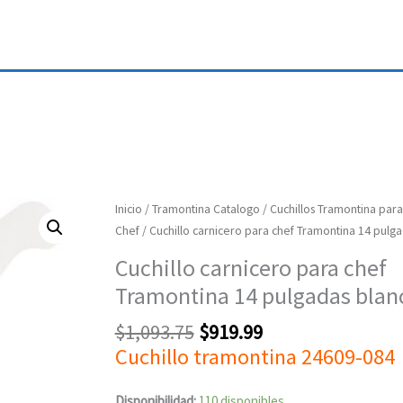
Original
Current
Cuchillo
Inicio
/
Tramontina Catalogo
/
Cuchillos Tramontina para
price
price
carnicero
Chef
/ Cuchillo carnicero para chef Tramontina 14 pulg
was:
is:
para
Cuchillo carnicero para chef
$1,093.75.
$919.99.
chef
Tramontina 14 pulgadas blan
Tramontina
14
$
1,093.75
$
919.99
pulgadas
Cuchillo tramontina 24609-084
blanco
cantidad
Disponibilidad:
110 disponibles