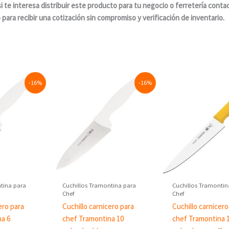
si te interesa distribuir este producto para tu negocio o ferretería conta
para recibir una cotización sin compromiso y verificación de inventario.
Current
Original
Current
Original
Cur
-16%
-16%
price
price
price
price
pri
is:
was:
is:
was:
is:
.
$363.08.
$613.75.
$516.20.
$753.75.
$63
tina para
Cuchillos Tramontina para
Cuchillos Tramontin
Chef
Chef
ero para
Cuchillo carnicero para
Cuchillo carnicero
na 6
chef Tramontina 10
chef Tramontina 