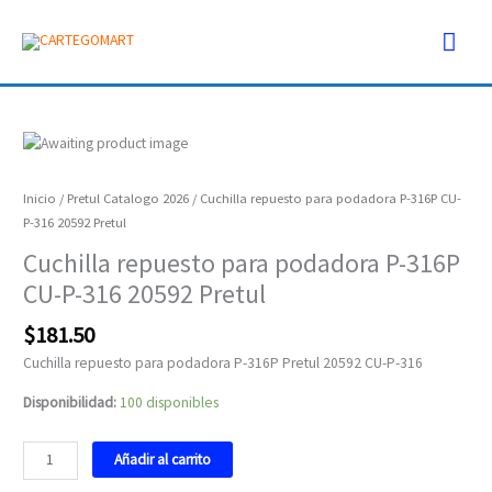
Ir
Men
al
contenido
prin
Cuchilla
repuesto
para
Inicio
/
Pretul Catalogo 2026
/ Cuchilla repuesto para podadora P-316P CU-
podadora
P-316 20592 Pretul
P-
Cuchilla repuesto para podadora P-316P
316P
CU-P-316 20592 Pretul
CU-
P-
$
181.50
316
20592
Cuchilla repuesto para podadora P-316P Pretul 20592 CU-P-316
Pretul
Disponibilidad:
100 disponibles
cantidad
Añadir al carrito