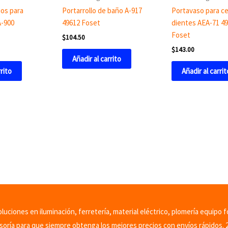
os para
Portarrollo de baño A-917
Portavaso para ce
A-900
49612 Foset
dientes AEA-71 4
Foset
$
104.50
$
143.00
Añadir al carrito
rrito
Añadir al carrit
uciones en iluminación, ferretería, material eléctrico, plomería equipo f
soría para que siempre obtenga los mejores precios con envíos rápidos. 