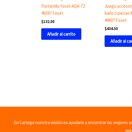
Portarollo foset AQA-72
Juego accesori
49397 Foset
baño 5 piezas 
49607 Foset
$
132.00
$
434.50
Añadir al carrito
Añadir al ca
En Cartego nuestra misión es ayudarle a encontrar las mejores sol
ase