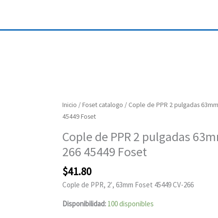
Cople
Inicio
/
Foset catalogo
/ Cople de PPR 2 pulgadas 63mm
de
45449 Foset
PPR
Cople de PPR 2 pulgadas 63m
2
266 45449 Foset
pulgadas
63mm
$
41.80
CV-
Cople de PPR, 2′, 63mm Foset 45449 CV-266
266
45449
Disponibilidad:
100 disponibles
Foset