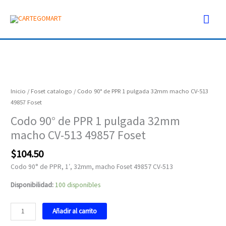
Ir
Men
al
contenido
prin
Codo
90°
de
Inicio
/
Foset catalogo
/ Codo 90° de PPR 1 pulgada 32mm macho CV-513
PPR
49857 Foset
1
Codo 90° de PPR 1 pulgada 32mm
pulgada
macho CV-513 49857 Foset
32mm
macho
$
104.50
CV-
513
Codo 90° de PPR, 1′, 32mm, macho Foset 49857 CV-513
49857
Disponibilidad:
100 disponibles
Foset
cantidad
Añadir al carrito