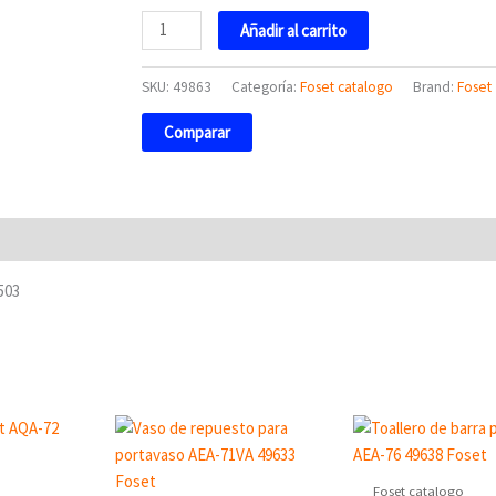
49863
Añadir al carrito
Foset
cantidad
SKU:
49863
Categoría:
Foset catalogo
Brand:
Foset
Comparar
503
Foset catalogo