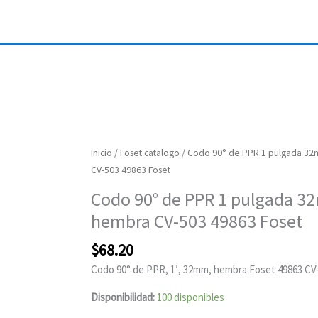
Codo
Inicio
/
Foset catalogo
/ Codo 90° de PPR 1 pulgada 3
90°
CV-503 49863 Foset
de
Codo 90° de PPR 1 pulgada 
PPR
hembra CV-503 49863 Foset
1
pulgada
$
68.20
32mm
Codo 90° de PPR, 1′, 32mm, hembra Foset 49863 CV
hembra
CV-
Disponibilidad:
100 disponibles
503