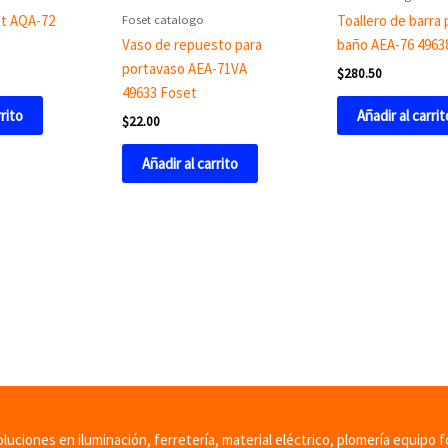
Foset catalogo
et AQA-72
Toallero de barra 
Vaso de repuesto para
baño AEA-76 4963
portavaso AEA-71VA
$
280.50
49633 Foset
rrito
Añadir al carrit
$
22.00
Añadir al carrito
uciones en iluminación, ferretería, material eléctrico, plomería equipo f