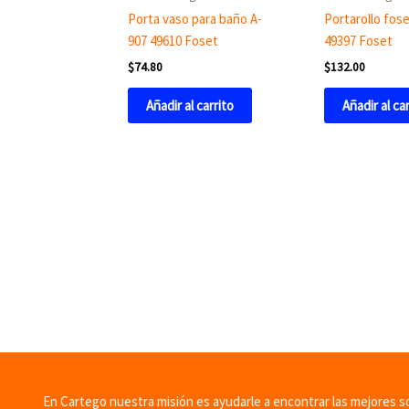
Porta vaso para baño A-
Portarollo fos
907 49610 Foset
49397 Foset
$
74.80
$
132.00
Añadir al carrito
Añadir al ca
En Cartego nuestra misión es ayudarle a encontrar las mejores sol