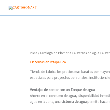
Ir
al
contenido
Inicio
/
Catalogo de Plomeria
/
Cisternas de Agua
/
Ciste
Cisternas en Ixtapaluca
Tienda de fabrica los precios más baratos por mayo
especiales para proyectos personales, institucionale
Ventajas de contar con un Tanque de agua
Ahorro en el consumo de
agua,
d
isponibilidad inmed
agua en la zona, una
cisterna de agua
permite hacer 