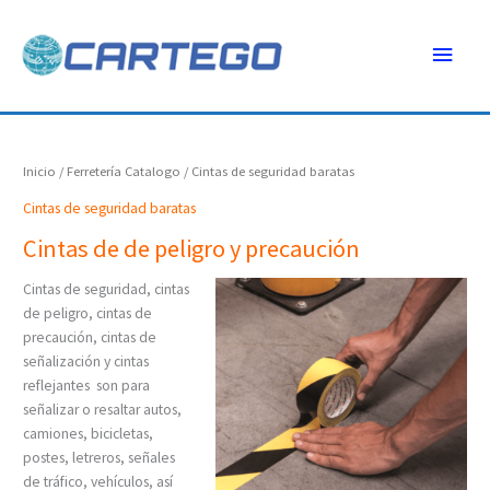
Ir
Menú
al
contenido
princ
Inicio
/
Ferretería Catalogo
/ Cintas de seguridad baratas
Cintas de seguridad baratas
Cintas de de peligro y precaución
Cintas de seguridad, cintas
de peligro, cintas de
precaución, cintas de
señalización y cintas
reflejantes son para
señalizar o resaltar autos,
camiones, bicicletas,
postes, letreros, señales
de tráfico, vehículos, así