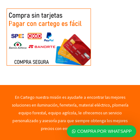
En Cartego nuestra misión es ayudarle a encontrar las mejores
soluciones en iluminación, ferretería, material eléctrico, plomería
equipo forestal, equipo agrícola, le ofrecemos un servicio
personalizado y asesoría para que siempre obtenga los mejores
precios con envíos rápidos. 2023
COMPRA POR WHATSAPP