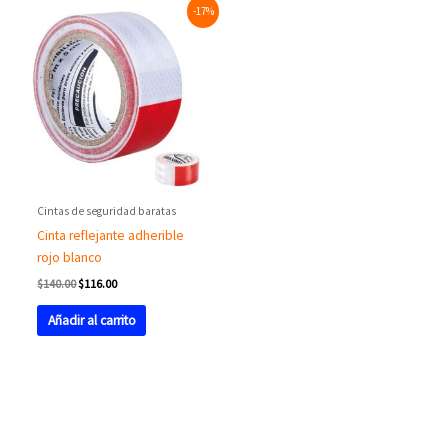
Original
Current
-17%
price
price
was:
is:
$140.00.
$116.00.
Cintas de seguridad baratas
Cinta reflejante adherible
rojo blanco
$
140.00
$
116.00
Añadir al carrito