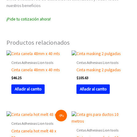
nuestros beneficios
¡Pide tu cotización ahora!
Productos relacionados
Cintas Adhesivas Lion tools
Cintas Adhesivas Lion tools
Cinta canela 48mm x 40 mts
Cinta masking 2 pulgadas
$
46.25
$
105.63
Añadir al carrito
Añadir al carrito
Original
Current
-9%
price
price
was:
is:
Cintas Adhesivas Lion tools
$79.38.
$71.93.
Cintas Adhesivas Lion tools
Cinta canela hot melt 48 x