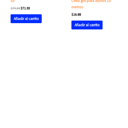
50
Cinta gris para ductos 10
metros
$
79.38
$
71.93
$
16.88
Añadir al carrito
Añadir al carrito