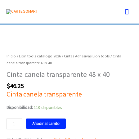
Ir
Men
al
contenido
prin
Cinta
canela
transparente
Inicio
/
Lion tools catalogo 2026
/
Cintas Adhesivas Lion tools
/ Cinta
48
canela transparente 48 x 40
x
Cinta canela transparente 48 x 40
40
cantidad
$
46.25
Cinta canela transparente
Disponibilidad:
110 disponibles
Añadir al carrito