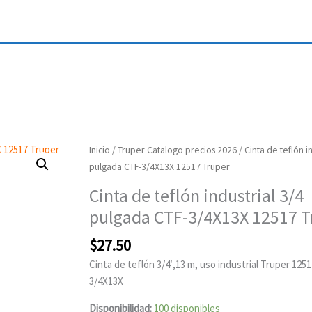
Cinta
Inicio
/
Truper Catalogo precios 2026
/ Cinta de teflón in
de
pulgada CTF-3/4X13X 12517 Truper
teflón
Cinta de teflón industrial 3/4
industrial
pulgada CTF-3/4X13X 12517 T
3/4
pulgada
$
27.50
CTF-
Cinta de teflón 3/4′,13 m, uso industrial Truper 125
3/4X13X
3/4X13X
12517
Truper
Disponibilidad:
100 disponibles