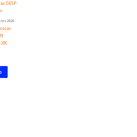
cios 2026
brocas
29
-29C
o