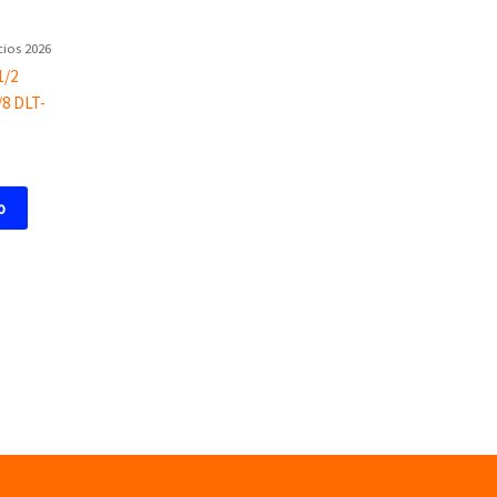
cios 2026
1/2
/8 DLT-
o