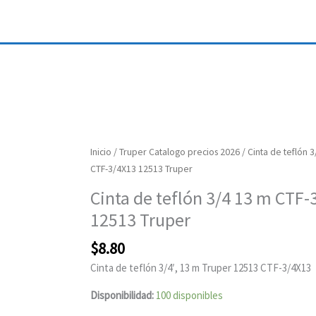
Cinta
Inicio
/
Truper Catalogo precios 2026
/ Cinta de teflón 
de
CTF-3/4X13 12513 Truper
teflón
Cinta de teflón 3/4 13 m CTF-
3/4
12513 Truper
13
m
$
8.80
CTF-
Cinta de teflón 3/4′, 13 m Truper 12513 CTF-3/4X13
3/4X13
12513
Disponibilidad:
100 disponibles
Truper