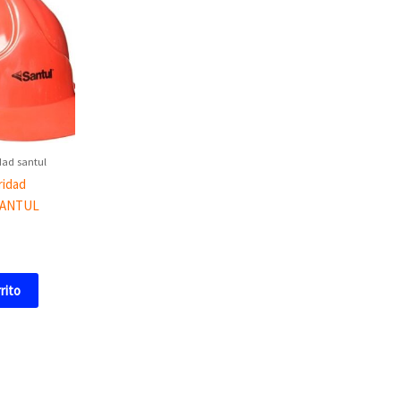
dad santul
ridad
 SANTUL
rrito