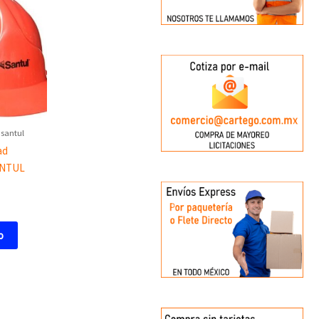
 santul
ad
SANTUL
o