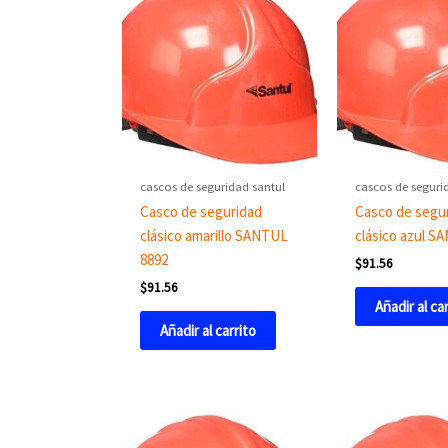
cascos de seguridad santul
cascos de seguri
Casco de seguridad
Casco de segu
clásico amarillo SANTUL
clásico azul S
8892
$
91.56
$
91.56
Añadir al ca
Añadir al carrito