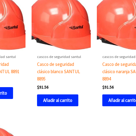
dad santul
cascos de seguridad santul
cascos de seguridad
ridad
Casco de seguridad
Casco de segurid
ANTUL 8891
clásico blanco SANTUL
clásico naranja 
8895
8894
$
91.56
$
91.56
rrito
Añadir al carrito
Añadir al carrit