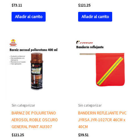
$
73.11
$
121.25
Añadir al carrito
Añadir al carrito
Sin categorizar
Sin categorizar
BARNIZ DE POLIURETANO
BANDERIN REFLEJANTE PVC
AEROSOL ROBLE OSCURO
JYRSA JYR-1027CR 46CM x
GENERAL PAINT AUI307
40CM
$
121.25
$
39.51