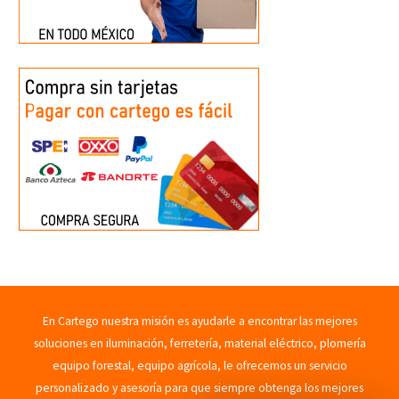
En Cartego nuestra misión es ayudarle a encontrar las mejores
soluciones en iluminación, ferretería, material eléctrico, plomería
equipo forestal, equipo agrícola, le ofrecemos un servicio
personalizado y asesoría para que siempre obtenga los mejores