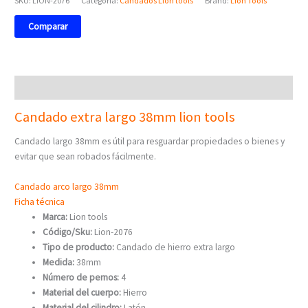
SKU:
LION-2076
Categoría:
Candados Lion tools
Brand:
Lion Tools
Comparar
Descripción
Candado extra largo 38mm lion tools
Candado largo 38mm es útil para resguardar propiedades o bienes y
evitar que sean robados fácilmente.
Candado arco largo 38mm
Ficha técnica
Marca:
Lion tools
Código/Sku:
Lion-2076
Tipo de producto:
Candado de hierro extra largo
Medida:
38mm
Número de pernos:
4
Material del cuerpo:
Hierro
Material del cilindro:
Latón