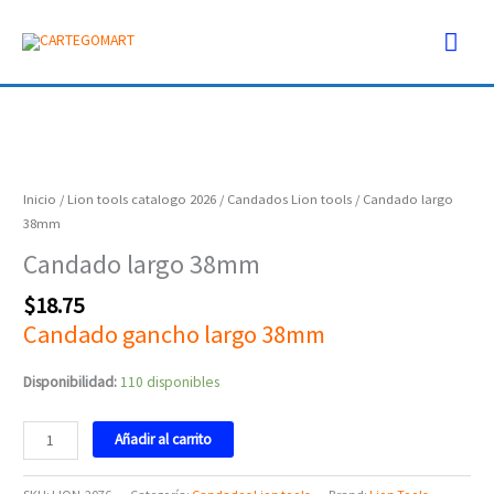
Ir
Men
al
contenido
prin
Candado
largo
38mm
Inicio
/
Lion tools catalogo 2026
/
Candados Lion tools
/ Candado largo
cantidad
38mm
Candado largo 38mm
$
18.75
Candado gancho largo 38mm
Disponibilidad:
110 disponibles
Añadir al carrito