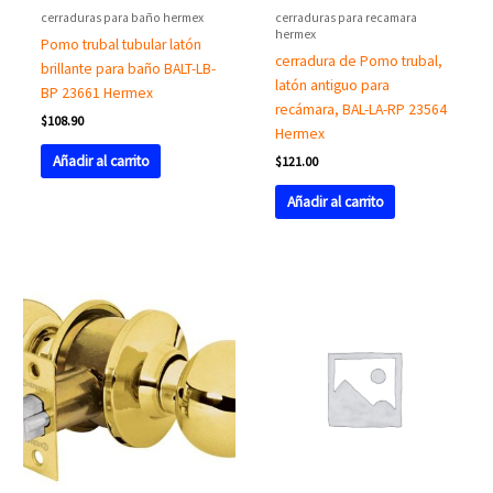
cerraduras para baño hermex
cerraduras para recamara
hermex
Pomo trubal tubular latón
cerradura de Pomo trubal,
brillante para baño BALT-LB-
latón antiguo para
BP 23661 Hermex
recámara, BAL-LA-RP 23564
$
108.90
Hermex
Añadir al carrito
$
121.00
Añadir al carrito