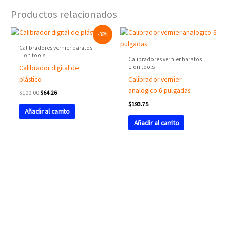
Productos relacionados
Original
Current
-36%
price
price
was:
is:
Calibradores vernier baratos
$100.00.
$64.26.
Lion tools
Calibradores vernier baratos
Lion tools
Calibrador digital de
plástico
Calibrador vernier
analogico 6 pulgadas
$
100.00
$
64.26
$
193.75
Añadir al carrito
Añadir al carrito