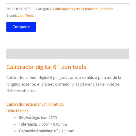
SKU:
LION-2873
Categoría:
Calibradores vernier baratos Lion tools
Brand:
Lion Tools
Comparar
Descripción
Calibrador digital 6″ Lion tools
Calibrador vernier digital 6 pulgadas precio se utiliza para medir la
longitud exterior, el diámetro interior y las diferencias de nivel de
distintos objetos.
Calibrador estandar y milimetrico
Ficha técnica
Sku/código:
lion-2873
Tolerancia:
0.005″ / 0.05mm
Capacidad máxima:
6″ / 150mm