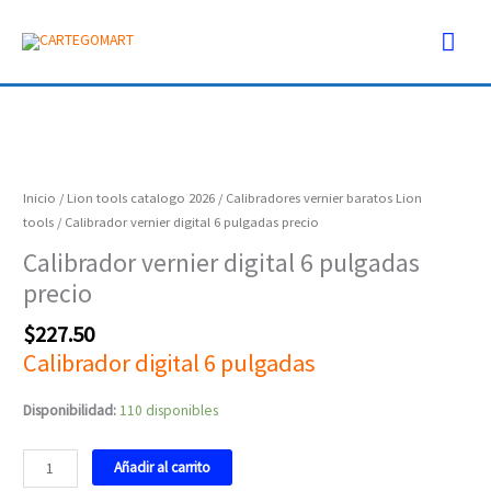
Ir
Men
al
contenido
prin
Calibrador
vernier
digital
Inicio
/
Lion tools catalogo 2026
/
Calibradores vernier baratos Lion
6
tools
/ Calibrador vernier digital 6 pulgadas precio
pulgadas
Calibrador vernier digital 6 pulgadas
precio
precio
cantidad
$
227.50
Calibrador digital 6 pulgadas
Disponibilidad:
110 disponibles
Añadir al carrito