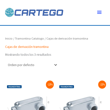
Ir
Menú
al
contenido
princ
Inicio
/
Tramontina Catalogo
/ Cajas de derivación tramontina
Cajas de derivación tramontina
Mostrando todos los 3 resultados
Original
Current
Original
Current
-22%
-22%
price
price
price
price
was:
is:
was:
is:
$76.25.
$59.16.
$38.75.
$30.16.