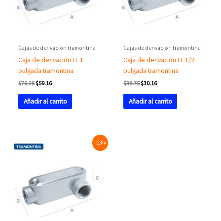
Cajas de derivación tramontina
Cajas de derivación tramontina
Caja de derivación LL 1
Caja de derivación LL 1/2
pulgada tramontina
pulgada tramontina
$
76.25
$
59.16
$
38.75
$
30.16
Añadir al carrito
Añadir al carrito
Original
Current
-23%
price
price
was:
is:
$46.88.
$35.96.