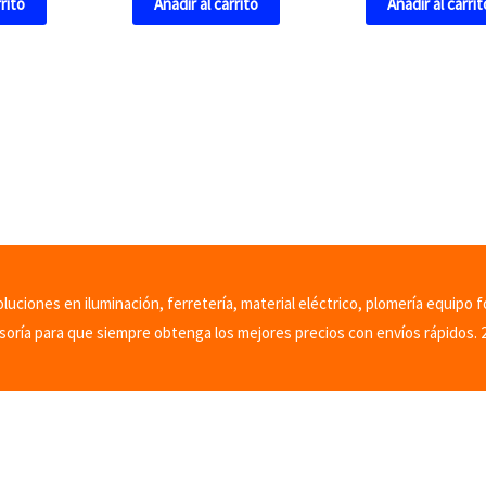
rrito
Añadir al carrito
Añadir al carrit
uciones en iluminación, ferretería, material eléctrico, plomería equipo f
soría para que siempre obtenga los mejores precios con envíos rápidos. 