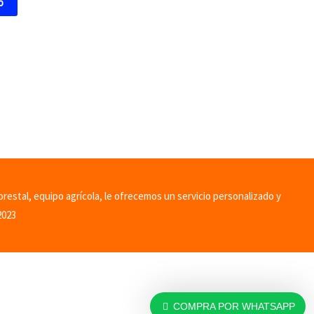
o
orestal, equipo agrícola, le ofrecemos un servicio personalizado y
2023
COMPRA POR WHATSAPP