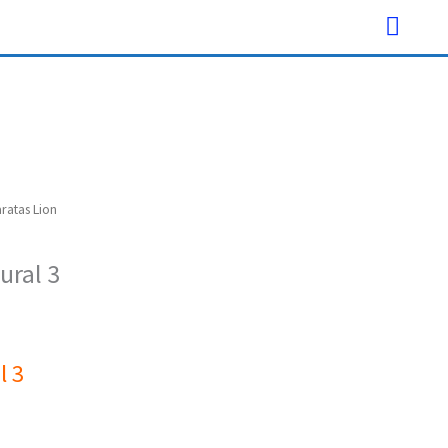
Menú
princi
ratas Lion
ural 3
l 3