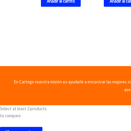
Añadir al carrito
Añadir al ca
En Cartego nuestra misión es ayudarle a encontrar las mejores sol
ase
Select at least 2 products
to compare