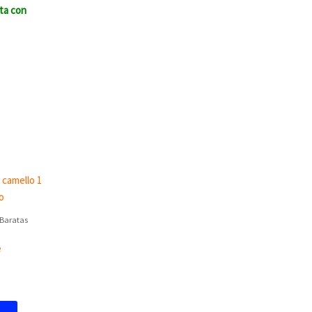
cta con
 Baratas
e