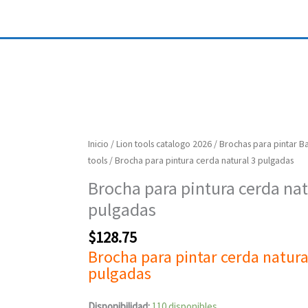
Brocha
Inicio
/
Lion tools catalogo 2026
/
Brochas para pintar Ba
para
tools
/ Brocha para pintura cerda natural 3 pulgadas
pintura
Brocha para pintura cerda nat
cerda
pulgadas
natural
3
$
128.75
pulgadas
Brocha para pintar cerda natura
cantidad
pulgadas
Disponibilidad:
110 disponibles