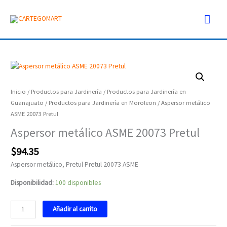
Ir
Men
al
contenido
prin
Aspersor
metálico
ASME
Inicio
/
Productos para Jardinería
/
Productos para Jardinería en
20073
Guanajuato
/
Productos para Jardinería en Moroleon
/ Aspersor metálico
Pretul
ASME 20073 Pretul
cantidad
Aspersor metálico ASME 20073 Pretul
$
94.35
Aspersor metálico, Pretul Pretul 20073 ASME
Disponibilidad:
100 disponibles
Añadir al carrito