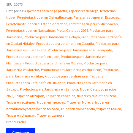
SKU:
20073
Categorías:
Aspersores para riego pretul
,
Aspersores de Riego
,
ferreterias
truper
,
Ferreterias truper en Chimalhuacan
,
Ferreterias truper en Ecatepec
,
Ferreterias truper en el Estado de Mexico
,
Ferreterias truper en Michoacan
,
Ferreterias truper en Naucalpan
,
Pretul Catalogo 2026
,
Productos para
Jardinería
,
Productos para Jardinería en Celaya
,
Productos para Jardinería
en Ciudad Hidalgo
,
Productos para Jardinería en Cuautla
,
Productos para
Jardinería en Cuernavaca
,
Productos para Jardinería en Guanajuato
,
Productos para Jardinería en Leon
,
Productos para Jardinería en
Michoacán
,
Productos para Jardinería en Morelia
,
Productos para
Jardinería en Morelos
,
Productos para Jardinería en Moroleon
,
Productos
para Jardinería en Silao
,
Productos para Jardinería en Tepoztlan
,
Productos para Jardinería en Uruapan
,
Productos para Jardinería en
Zacapu
,
Productos para Jardinería en Zamora
,
Truper Catalogo precios
2026
,
Truper en Atizapan
,
Truper en coacalco
,
truper en cuautitlan izcalli
,
Truper en ecatepec
,
truper en metepec
,
Truper en Morelia
,
truper en
nezahualcoyotl
,
truper en texcoco
,
Truper en tlalnepantla
,
truper en toluca
,
Truper en Uruapan
,
Truper en zamora
Brand:
Pretul
Comparar