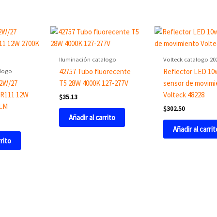
Iluminación catalogo
Volteck catalogo 20
alogo
42757 Tubo fluorecente
Reflector LED 10
2W/27
T5 28W 4000K 127-277V
sensor de movimi
AR111 12W
Volteck 48228
$
35.13
 LM
$
302.50
Añadir al carrito
Añadir al carrit
rrito