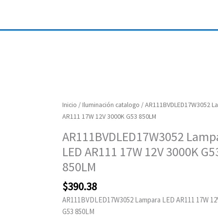
AR111BVDLED17W3052
Inicio
/
Iluminación catalogo
/ AR111BVDLED17W3052 La
Lampara
AR111 17W 12V 3000K G53 850LM
LED
AR111BVDLED17W3052 Lamp
AR111
LED AR111 17W 12V 3000K G5
17W
12V
850LM
3000K
$
390.38
G53
850LM
AR111BVDLED17W3052 Lampara LED AR111 17W 12
cantidad
G53 850LM