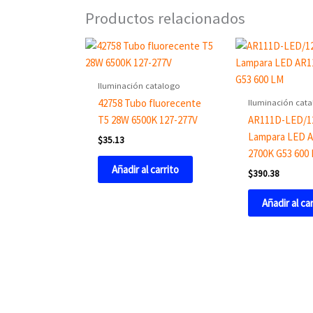
Productos relacionados
Iluminación catalogo
Iluminación cat
42758 Tubo fluorecente
T5 28W 6500K 127-277V
AR111D-LED/1
Lampara LED 
$
35.13
2700K G53 600
Añadir al carrito
$
390.38
Añadir al ca