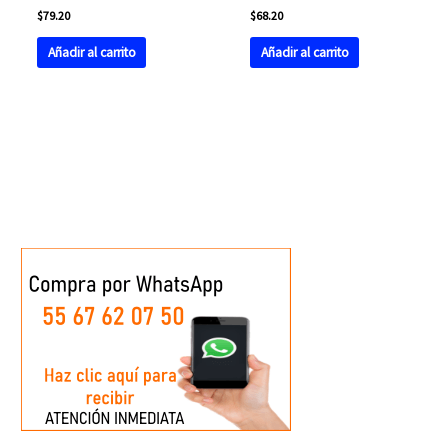
$
79.20
$
68.20
Añadir al carrito
Añadir al carrito