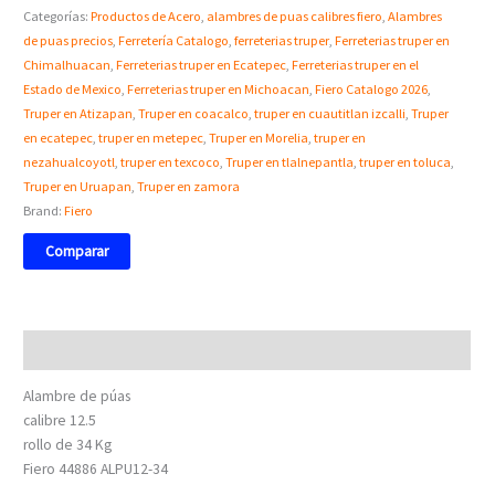
Categorías:
Productos de Acero
,
alambres de puas calibres fiero
,
Alambres
de puas precios
,
Ferretería Catalogo
,
ferreterias truper
,
Ferreterias truper en
Chimalhuacan
,
Ferreterias truper en Ecatepec
,
Ferreterias truper en el
Estado de Mexico
,
Ferreterias truper en Michoacan
,
Fiero Catalogo 2026
,
Truper en Atizapan
,
Truper en coacalco
,
truper en cuautitlan izcalli
,
Truper
en ecatepec
,
truper en metepec
,
Truper en Morelia
,
truper en
nezahualcoyotl
,
truper en texcoco
,
Truper en tlalnepantla
,
truper en toluca
,
Truper en Uruapan
,
Truper en zamora
Brand:
Fiero
Comparar
Descripción
Alambre de púas
calibre 12.5
rollo de 34 Kg
Fiero 44886 ALPU12-34