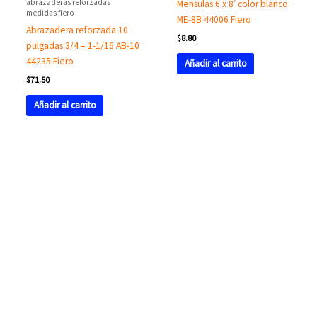
abrazaderas reforzadas
Mensulas 6 x 8′ color blanco
medidas fiero
ME-8B 44006 Fiero
Abrazadera reforzada 10
$
8.80
pulgadas 3/4 – 1-1/16 AB-10
44235 Fiero
Añadir al carrito
$
71.50
Añadir al carrito