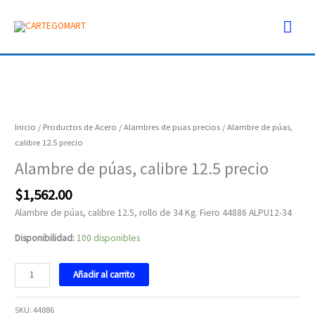
Ir
Men
al
contenido
prin
Alambre
de
púas,
Inicio
/
Productos de Acero
/
Alambres de puas precios
/ Alambre de púas,
calibre
calibre 12.5 precio
12.5
Alambre de púas, calibre 12.5 precio
precio
cantidad
$
1,562.00
Alambre de púas, calibre 12.5, rollo de 34 Kg. Fiero 44886 ALPU12-34
Disponibilidad:
100 disponibles
Añadir al carrito
SKU:
44886