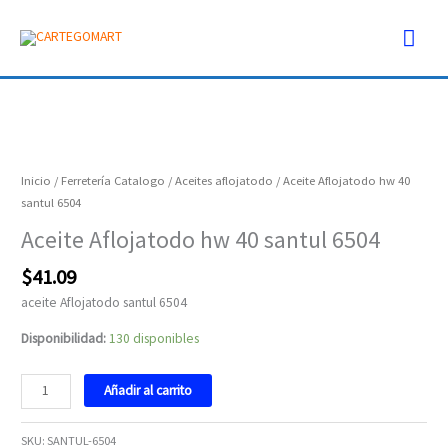
Ir
Men
al
contenido
prin
Aceite
Aflojatodo
hw
Inicio
/
Ferretería Catalogo
/
Aceites aflojatodo
/ Aceite Aflojatodo hw 40
40
santul 6504
santul
Aceite Aflojatodo hw 40 santul 6504
6504
cantidad
$
41.09
aceite Aflojatodo santul 6504
Disponibilidad:
130 disponibles
Añadir al carrito
SKU:
SANTUL-6504