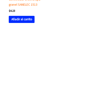
granel SANELEC 1513
$
4.23
Añadir al carrito