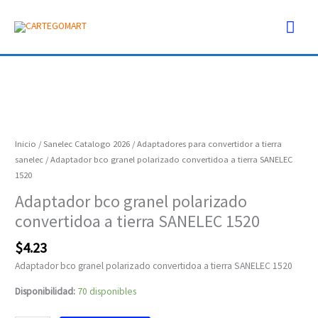
Ir
Men
al
contenido
prin
Adaptador
bco
granel
polarizado
Inicio
/
Sanelec Catalogo 2026
/
Adaptadores para convertidor a tierra
convertidoa
sanelec
/ Adaptador bco granel polarizado convertidoa a tierra SANELEC
a
1520
tierra
Adaptador bco granel polarizado
SANELEC
convertidoa a tierra SANELEC 1520
1520
cantidad
$
4.23
Adaptador bco granel polarizado convertidoa a tierra SANELEC 1520
Disponibilidad:
70 disponibles