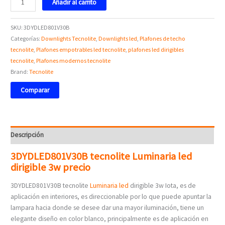
Añadir al carrito
SKU:
3DYDLED801V30B
Categorías:
Downlights Tecnolite
,
Downlights led
,
Plafones de techo
tecnolite
,
Plafones empotrables led tecnolite
,
plafones led dirigibles
tecnolite
,
Plafones modernos tecnolite
Brand:
Tecnolite
Comparar
Descripción
3DYDLED801V30B tecnolite Luminaria led
dirigible 3w precio
3DYDLED801V30B tecnolite
Luminaria led
dirigible 3w Iota, es de
aplicación en interiores, es direccionable por lo que puede apuntar la
lampara hacia donde se desee dar una mayor iluminación, tiene un
elegante diseño en color blanco, principalmente es de aplicación en