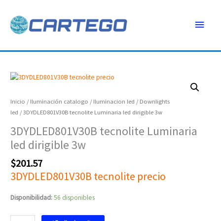
Ir
Menú
al
contenido
princ
3DYDLED801V30B
tecnolite
Luminaria
Inicio
/
Iluminación catalogo
/
Iluminacion led
/
Downlights
led
led
/ 3DYDLED801V30B tecnolite Luminaria led dirigible 3w
dirigible
3DYDLED801V30B tecnolite Luminaria
3w
led dirigible 3w
cantidad
$
201.57
3DYDLED801V30B tecnolite precio
Disponibilidad:
56 disponibles