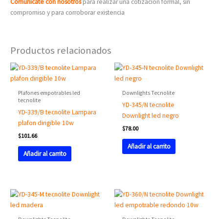
Comunícate
con nosotros
para realizar una cotización formal, sin
compromiso y para corroborar existencia
Productos relacionados
Plafones empotrables led
Downlights Tecnolite
tecnolite
YD-345/N tecnolite
YD-339/B tecnolite Lampara
Downlight led negro
plafon dirigible 10w
$
78.00
$
101.66
Añadir al carrito
Añadir al carrito