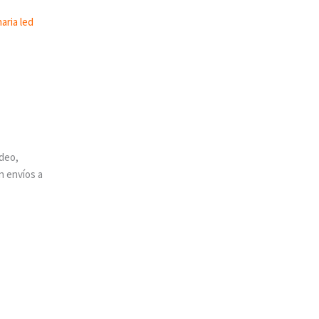
deo,
n envíos a