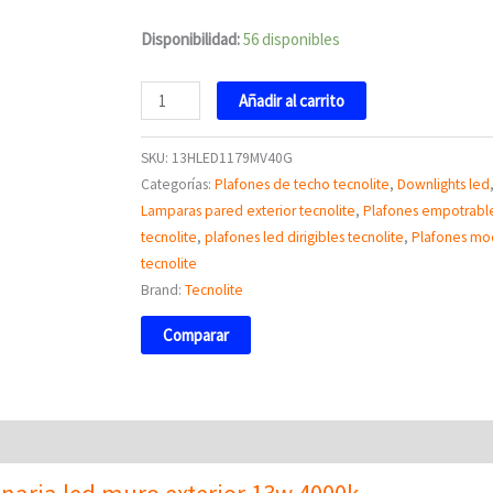
Disponibilidad:
56 disponibles
Añadir al carrito
SKU:
13HLED1179MV40G
Categorías:
Plafones de techo tecnolite
,
Downlights led
Lamparas pared exterior tecnolite
,
Plafones empotrable
tecnolite
,
plafones led dirigibles tecnolite
,
Plafones mo
tecnolite
Brand:
Tecnolite
Comparar
aria led muro exterior 13w 4000k