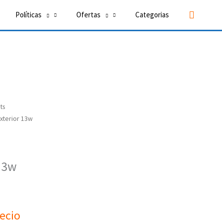
Buscar
Políticas
Ofertas
Categorias
ts
xterior 13w
13w
recio