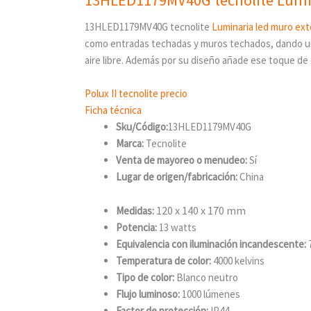
13HLED1179MV40G tecnolite
Luminaria led muro ext
como entradas techadas y muros techados, dando una 
aire libre. Además por su diseño añade ese toque de e
Polux II tecnolite precio
Ficha técnica
Sku/Código:
13HLED1179MV40G
Marca:
Tecnolite
Venta de mayoreo o menudeo:
Sí
Lugar de origen/fabricación:
China
120 x 140 x 170 mm
Medidas:
Potencia:
13 watts
Equivalencia con iluminación incandescente:
Temperatura de color:
4000 kelvins
Tipo de color:
Blanco neutro
Flujo luminoso:
1000 lúmenes
Factor de protección:
IP44