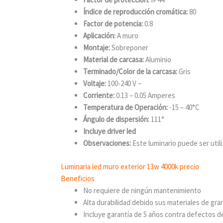
Índice de reproducción cromática:
80
Factor de potencia:
0.8
Aplicación:
A muro
Montaje:
Sobreponer
Material de carcasa:
Aluminio
Terminado/Color de la carcasa:
Gris
Voltaje:
100-240 V ~
Corriente:
0.13 – 0.05 Amperes
Temperatura de Operación:
-15 – 40°C
Ángulo de dispersión:
111°
Incluye driver led
Observaciones:
Este luminario puede ser util
Luminaria led muro exterior 13w 4000k precio
Beneficios
No requiere de ningún mantenimiento
Alta durabilidad debido sus materiales de gra
Incluye garantía de 5 años contra defectos d