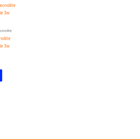
ecnolite
olite
ble 3w