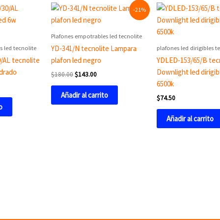
Original
Current
-21%
price
price
was:
is:
$180.00.
$143.00.
Plafones empotrables led tecnolite
 led tecnolite
plafones led dirigibles t
YD-341/N tecnolite Lampara
AL tecnolite
plafon led negro
YDLED-153/65/B tecn
adrado
Downlight led dirigi
$
180.00
$
143.00
6500k
Añadir al carrito
$
74.50
o
Añadir al carrito