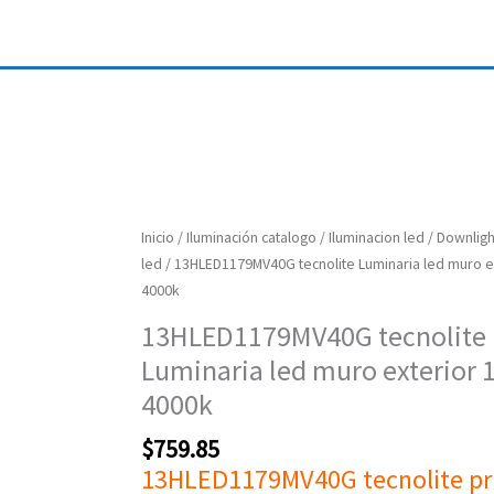
13HLED1179MV40G
Inicio
/
Iluminación catalogo
/
Iluminacion led
/
Downligh
tecnolite
led
/ 13HLED1179MV40G tecnolite Luminaria led muro e
Luminaria
4000k
led
13HLED1179MV40G tecnolite
muro
Luminaria led muro exterior 
exterior
13w
4000k
4000k
$
759.85
cantidad
13HLED1179MV40G
tecnolite p