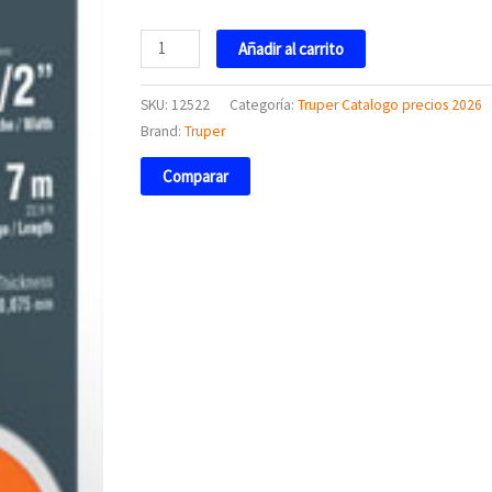
12522
Añadir al carrito
Truper
cantidad
SKU:
12522
Categoría:
Truper Catalogo precios 2026
Brand:
Truper
Comparar