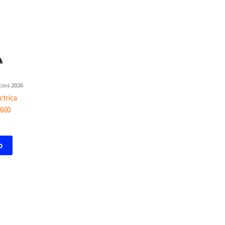
cios 2026
ctrica
-600
o