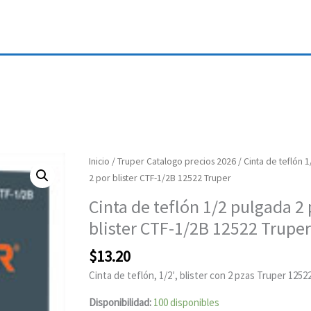
Cinta
Inicio
/
Truper Catalogo precios 2026
/ Cinta de teflón 
de
2 por blister CTF-1/2B 12522 Truper
teflón
Cinta de teflón 1/2 pulgada 2 
1/2
blister CTF-1/2B 12522 Truper
pulgada
2
$
13.20
por
Cinta de teflón, 1/2′, blister con 2 pzas Truper 125
blister
CTF-
Disponibilidad:
100 disponibles
1/2B